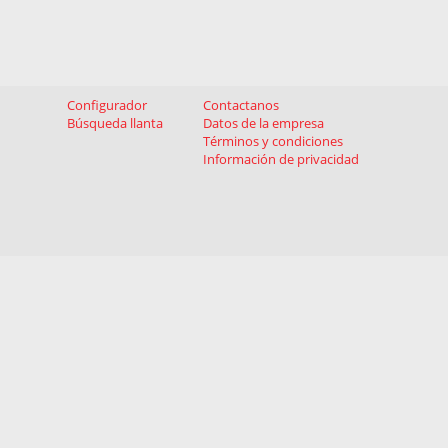
MERCEDES-BENZ
MG
MINI
Configurador
Contactanos
Búsqueda llanta
Datos de la empresa
MITSUBISHI
Términos y condiciones
Información de privacidad
NIO
NISSAN
OMODA
OPEL
PEUGEOT
POLESTAR
PORSCHE
RENAULT